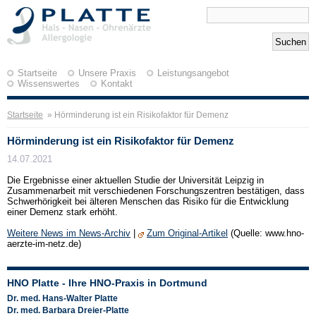
Startseite
Unsere Praxis
Leistungsangebot
Wissenswertes
Kontakt
Startseite
» Hörminderung ist ein Risikofaktor für Demenz
Hörminderung ist ein Risikofaktor für Demenz
14.07.2021
Die Ergebnisse einer aktuellen Studie der Universität Leipzig in
Zusammenarbeit mit verschiedenen Forschungszentren bestätigen, dass
Schwerhörigkeit bei älteren Menschen das Risiko für die Entwicklung
einer Demenz stark erhöht.
Weitere News im News-Archiv
|
Zum Original-Artikel
(Quelle: www.hno-
aerzte-im-netz.de)
HNO Platte - Ihre HNO-Praxis in Dortmund
Dr. med. Hans-Walter Platte
Dr. med. Barbara Dreier-Platte